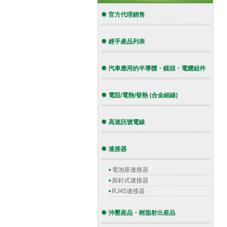
官方代理銷售
經手產品列表
汽車應用的半導體・鏡頭・電纜組件
電阻/電熱/發熱 (合金細線)
高速訊號電線
連接器
電池座連接器
探針式連接器
RJ45連接器
沖壓産品・樹脂射出産品